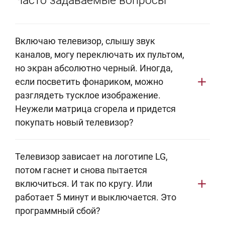
Часто задаваемые вопросы
Включаю телевизор, слышу звук
каналов, могу переключать их пультом,
но экран абсолютно черный. Иногда,
если посветить фонариком, можно
разглядеть тусклое изображение.
Неужели матрица сгорела и придется
покупать новый телевизор?
Это одна из самых частых проблем классических
Телевизор зависает на логотипе LG,
ЖК-телевизоров LG (серий LB, LF, UJ и других).
потом гаснет и снова пытается
Хорошая новость: сама матрица (экран,
включиться. И так по кругу. Или
формирующий изображение) в 90% случаев жива.
работает 5 минут и выключается. Это
Проблема, скорее всего, кроется в подсветке.
программный сбой?
Светодиоды, расположенные за экраном,