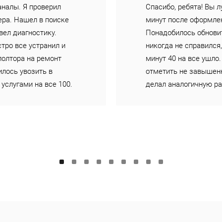
аналы. Я проверил
Спасибо, ребята! Вы 
ера. Нашел в поиске
минут после оформле
вел диагностику.
Понадобилось обнови
тро все устранил и
никогда не справился,
 полтора на ремонт
минут 40 на все ушло.
илось увозить в
отметить не завышенн
услугами на все 100.
делал аналогичную ра