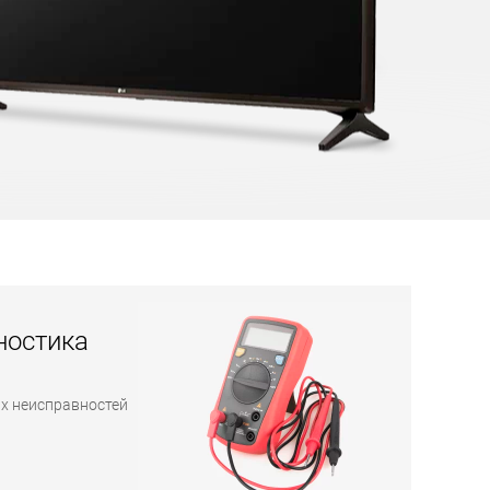
ностика
х неисправностей