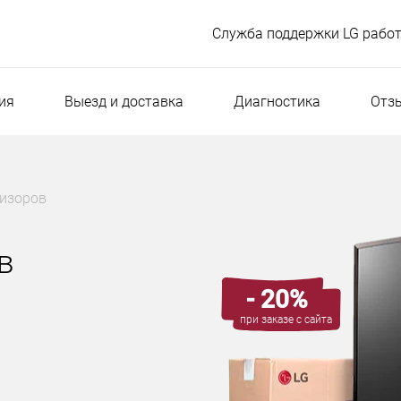
Служба поддержки LG работ
ия
Выезд и доставка
Диагностика
Отз
визоров
в
- 20%
при заказе с сайта