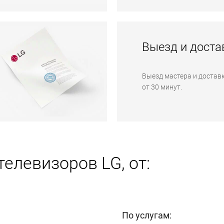
Выезд и доста
Выезд мастера и доставк
от 30 минут.
елевизоров LG, от:
По услугам: