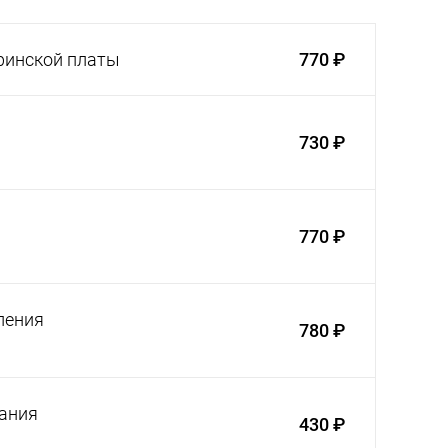
ринской платы
770 ₽
730 ₽
770 ₽
ления
780 ₽
ания
430 ₽