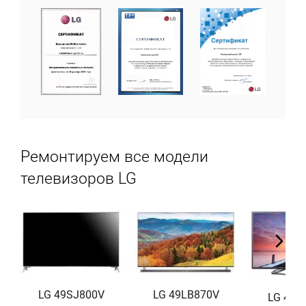
Ремонтируем все модели
телевизоров LG
LG 49SJ800V
LG 49LB870V
LG 47L