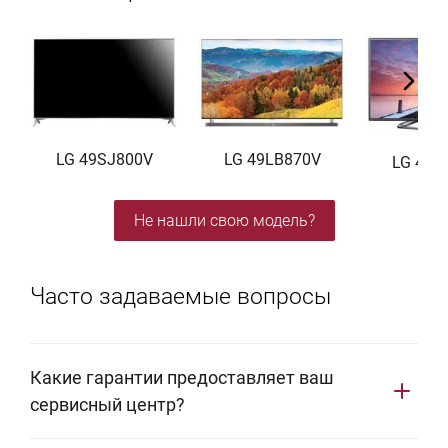
LG 49SJ800V
LG 49LB870V
LG 47L
Не нашли свою модель?
Часто задаваемые вопросы
Какие гарантии предоставляет ваш
сервисный центр?