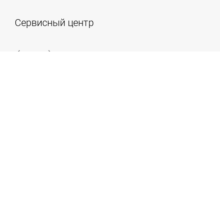
Сервисный центр
(495) 134-83-95
Работаем круглосуточно и без выходных
Заказать ремонт
ул. Маршала Бирюзова, 3
Принимаем к оплате