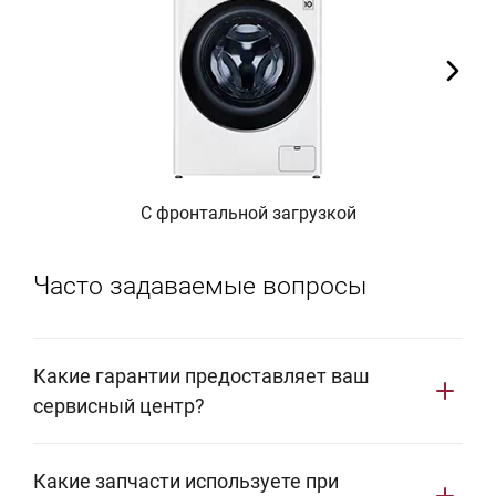
С фронтальной загрузкой
Часто задаваемые вопросы
Какие гарантии предоставляет ваш
сервисный центр?
Мы предоставляем фирменную гарантию сроком 1
Какие запчасти используете при
год. В этот период ваша бытовая техника LG будет