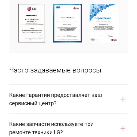
Часто задаваемые вопросы
Какие гарантии предоставляет ваш
сервисный центр?
Мы предоставляем фирменную гарантию сроком 1
Какие запчасти используете при
год. В этот период ваша бытовая техника LG будет
ремонте техники LG?
защищена от любых поломок: гарантия