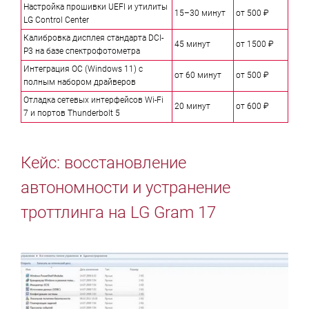
Настройка прошивки UEFI и утилиты
15–30 минут
от 500 ₽
LG Control Center
Калибровка дисплея стандарта DCI-
45 минут
от 1500 ₽
P3 на базе спектрофотометра
Интеграция ОС (Windows 11) с
от 60 минут
от 500 ₽
полным набором драйверов
Отладка сетевых интерфейсов Wi-Fi
20 минут
от 600 ₽
7 и портов Thunderbolt 5
Кейс: восстановление
автономности и устранение
троттлинга на LG Gram 17