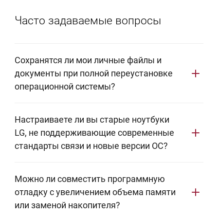
Часто задаваемые вопросы
Сохранятся ли мои личные файлы и
документы при полной переустановке
операционной системы?
Перед началом программных работ мастер
Настраиваете ли вы старые ноутбуки
создает резервную копию пользовательских
LG, не поддерживающие современные
данных. Вся информация из системных и
стандарты связи и новые версии ОС?
пользовательских директорий переносится на
внешний зашифрованный накопитель, а после
Для устройств прошлых поколений применяется
развертывания новой системы возвращается на
Можно ли совместить программную
установка легковесных версий операционных
накопитель клиента с сохранением исходной
отладку с увеличением объема памяти
систем и подбор рабочих сборок legacy-драйверов.
структуры папок.
или заменой накопителя?
Это позволяет компенсировать нехватку