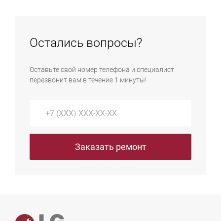
мастер тщательно проверит их исправность и
проводит диагностику неисправной техники. Она
дому.
убедится в полном соответствии оригиналам.
может выполняться как на дому, так и в сервисном
центре. В нашем сервисе диагностика абсолютно
Остались вопросы?
бесплатна.
Оставьте свой номер телефона и специалист
перезвонит вам в течение 1 минуты!
Заказать ремонт