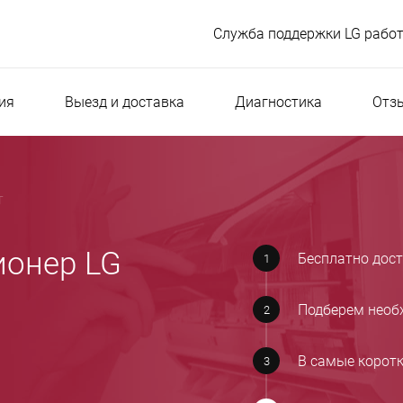
Служба поддержки LG работ
ия
Выезд и доставка
Диагностика
Отз
т
ионер LG
Бесплатно дос
Подберем необ
В самые корот